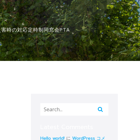
災害時の対応
定時制
同窓会
PTA
Latest Comments
Hello world!
に
WordPress コメ