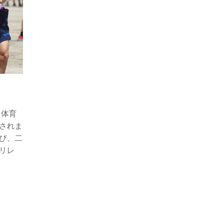
、体育
されま
び、二
リレ