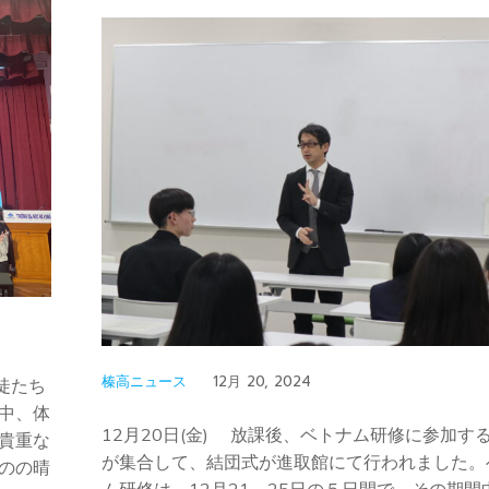
榛高ニュース
12月 20, 2024
徒たち
中、体
12月20日(金) 放課後、ベトナム研修に参加す
貴重な
が集合して、結団式が進取館にて行われました。
のの晴
ム研修は、12月21～25日の５日間で、その期間