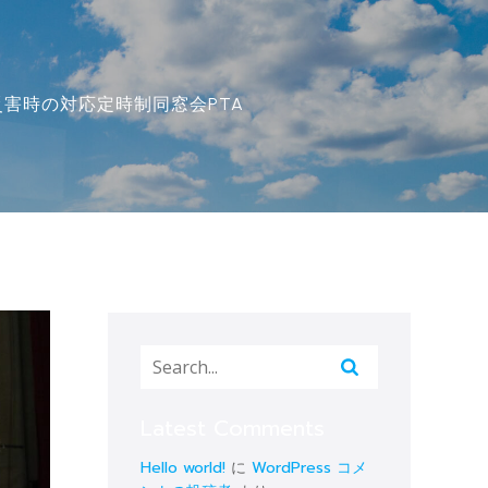
災害時の対応
定時制
同窓会
PTA
Latest Comments
Hello world!
に
WordPress コメ