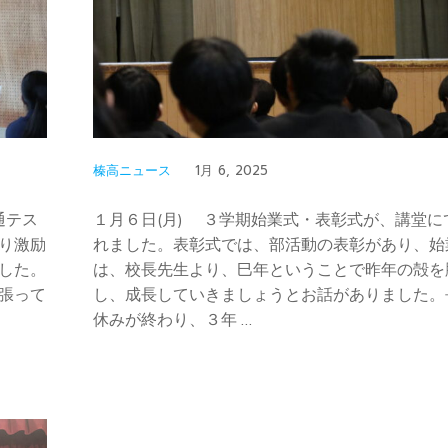
榛高ニュース
1月 6, 2025
通テス
１月６日(月) ３学期始業式・表彰式が、講堂に
り激励
れました。表彰式では、部活動の表彰があり、始
した。
は、校長先生より、巳年ということで昨年の殻を
張って
し、成長していきましょうとお話がありました。
休みが終わり、３年 …