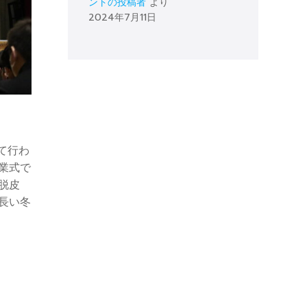
ントの投稿者
より
2024年7月11日
て行わ
業式で
脱皮
長い冬