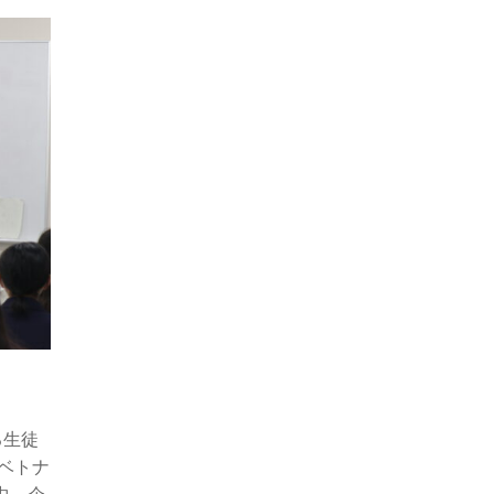
る生徒
ベトナ
中、企