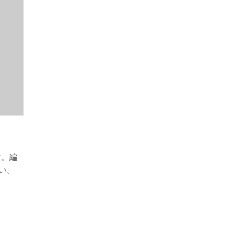
す。編
い。