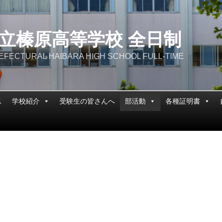
立榛原高等学校 全日制
EFECTURAL HAIBARA HIGH SCHOOL FULL-TIME
ス
学校紹介
受験生の皆さんへ
部活動
各種証明書