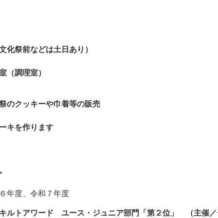
文化祭前などは土日あり）
室（調理室）
祭のクッキーや巾着等の販売
ーキを作ります
！
。
６年度、令和７年度
ルトアワード ユース・ジュニア部門「第２位」 （主催／