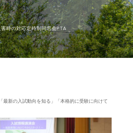
災害時の対応
定時制
同窓会
PTA
て、「最新の入試動向を知る」「本格的に受験に向けて