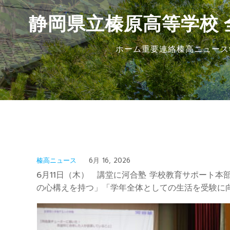
静岡県立榛原高等学校 
ホーム
重要連絡
榛高ニュース
榛高ニュース
6月 16, 2026
6月11日（木） 講堂に河合塾 学校教育サポート本
の心構えを持つ」「学年全体としての生活を受験に