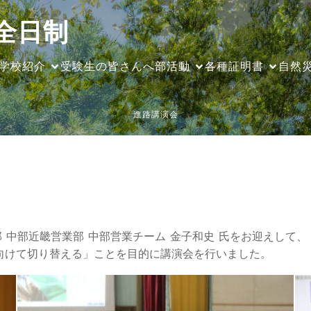
全日制
学校紹介
受験生の皆さんへ
部活動
各種証明書
自然
進路講演会
部 中部近畿営業部 中部営業チーム 金子和史 氏をお迎えし
向けて切り替える」ことを目的に講演会を行いました。