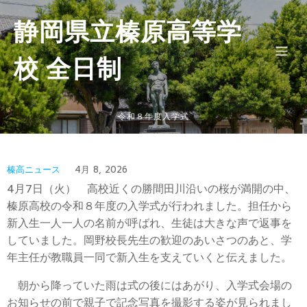
静岡県立榛原高等学
校 全日制
令和８年度入学式
榛高ニュース
4月 8, 2026
4月7日（火） 高校近くの勝間田川沿いの桜が満開の中、
榛原高校の令和８年度の入学式が行われました。担任から
新入生一人一人の名前が呼ばれ、生徒は大きな声で返事を
していました。岡野校長先生の歓迎のあいさつのあと、学
年主任が教職員一同で新入生を支えていくと伝えました。
朝から降っていた雨は式の後にはあがり、入学式会場の
お知らせの前で親子で記念写真を撮影する姿が見られまし