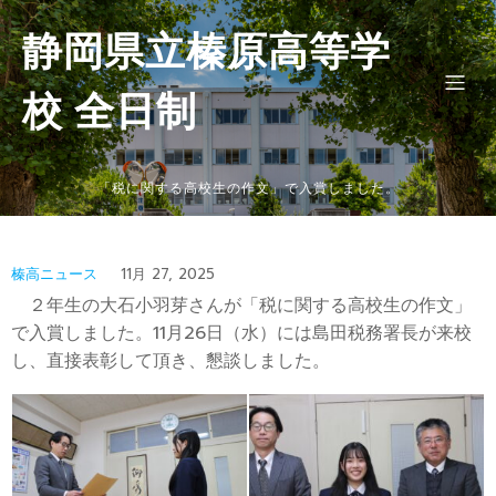
静岡県立榛原高等学
校 全日制
「税に関する高校生の作文」で入賞しました。
榛高ニュース
11月 27, 2025
２年生の大石小羽芽さんが「税に関する高校生の作文」
で入賞しました。11月26日（水）には島田税務署長が来校
し、直接表彰して頂き、懇談しました。