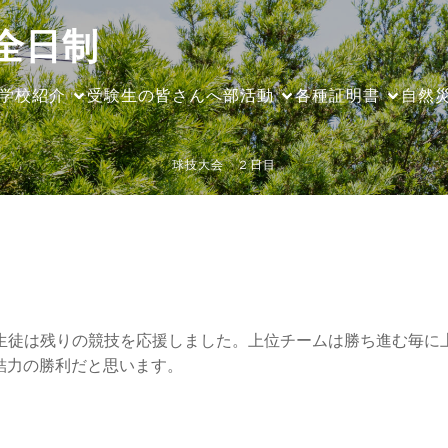
全日制
学校紹介
受験生の皆さんへ
部活動
各種証明書
自然
球技大会 ２日目
た生徒は残りの競技を応援しました。上位チームは勝ち進む毎
結力の勝利だと思います。