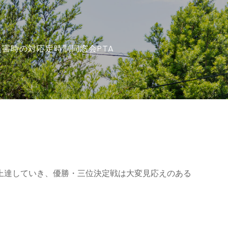
災害時の対応
定時制
同窓会
PTA
に上達していき、優勝・三位決定戦は大変見応えのある