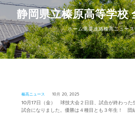
静岡県立榛原高等学校 
ホーム
重要連絡
榛高ニュース
榛高ニュース
10月 20, 2025
10月17日（金） 球技大会２日目、試合が終わっ
試合になりました。優勝は４種目とも３年生！ 団
共有: