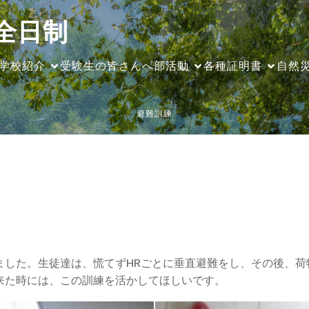
全日制
学校紹介
受験生の皆さんへ
部活動
各種証明書
自然
避難訓練
した。生徒達は、慌てずHRごとに垂直避難をし、その後、荷
来た時には、この訓練を活かしてほしいです。