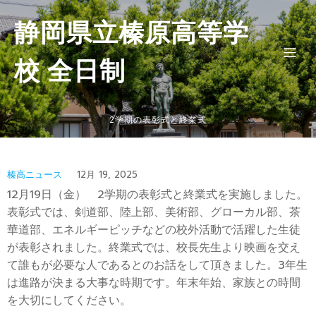
静岡県立榛原高等学
校 全日制
2学期の表彰式と終業式
榛高ニュース
12月 19, 2025
12月19日（金） 2学期の表彰式と終業式を実施しました。
表彰式では、剣道部、陸上部、美術部、グローカル部、茶
華道部、エネルギーピッチなどの校外活動で活躍した生徒
が表彰されました。終業式では、校長先生より映画を交え
て誰もが必要な人であるとのお話をして頂きました。3年生
は進路が決まる大事な時期です。年末年始、家族との時間
を大切にしてください。