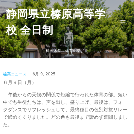
静岡県立榛原高等学
校 全日制
榛の木祭（体育の部）２
榛高ニュース
6月 9, 2025
６月９日（月）
午後からの天候の関係で短縮で行われた体育の部。短い
中でも生徒たちは、声を出し、盛り上げ、最後は、フォー
クダンスでリフレッシュして、最終種目の色別対抗リレー
で締めくくりました。どの色も最後まで諦めず奮闘しまし
た。