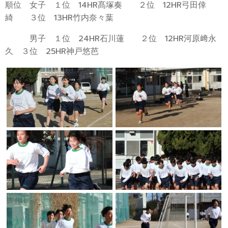
順位 女子 １位 14HR髙塚奏 ２位 12HR弓田倖
綺 ３位 13HR竹内奈々葉
男子 １位 24HR石川蓮 ２位 12HR河原﨑永
久 ３位 25HR神戸悠芭