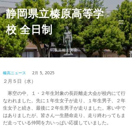
静岡県立榛原高等学
校 全日制
長距離走大会
榛高ニュース
2月 5, 2025
２月５日（水）
寒空の中、１・２年生対象の長距離走大会が校内にて行
なわれました。先に１年生女子が走り、１年生男子、２年
生女子と続き、最後に２年生男子が走りました。寒い中で
はありましたが、皆さん一生懸命走り、走り終わってもま
だ走っている仲間を力いっぱい応援していました。