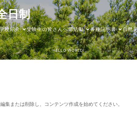
全日制
学校紹介
受験生の皆さんへ
部活動
各種証明書
自然
HELLO WORLD!
です。編集または削除し、コンテンツ作成を始めてください。